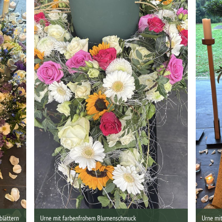
blättern
Urne mit farbenfrohem Blumenschmuck
Urne mi