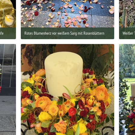
ife
Rotes Blumenherz vor weißem Sarg mit Rosenblättern
Weißer 