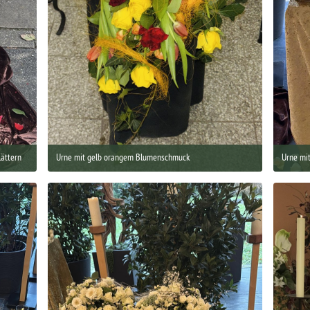
ättern
Urne mit gelb orangem Blumenschmuck
Urne mi