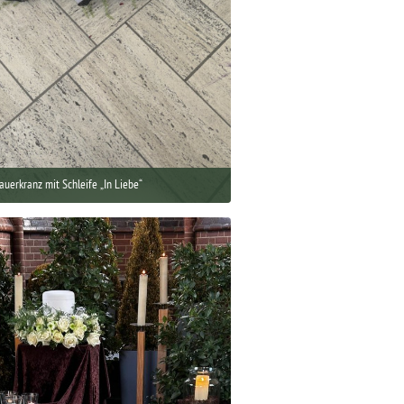
auerkranz mit Schleife „In Liebe“