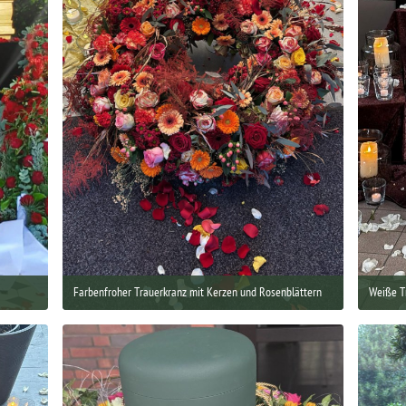
Farbenfroher Trauerkranz mit Kerzen und Rosenblättern
Weiße Tr